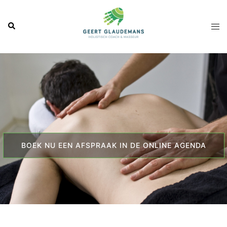
Ga
naar
Zoeken
Tog
de
men
inhoud
BOEK NU EEN AFSPRAAK IN DE ONLINE AGENDA