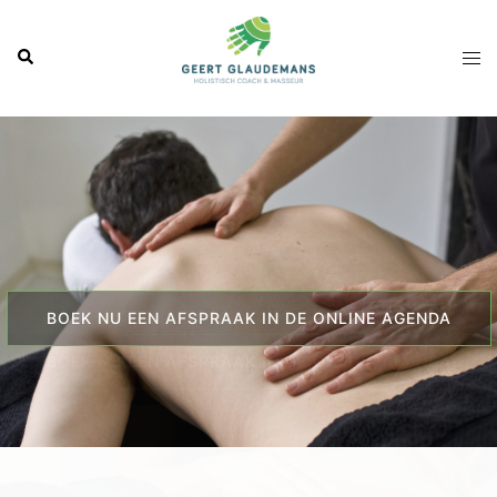
Ga
naar
Zoeken
Tog
de
men
inhoud
BOEK NU EEN AFSPRAAK IN DE ONLINE AGENDA