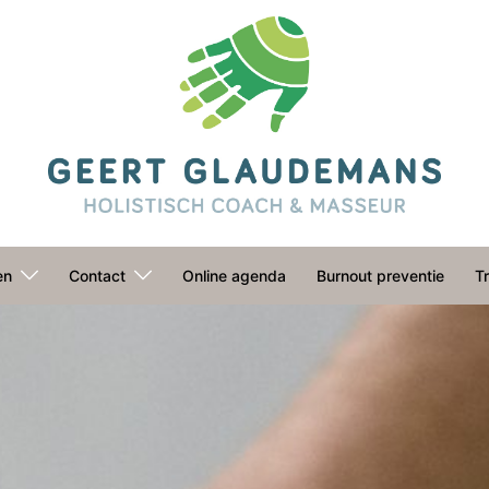
en
Contact
Online agenda
Burnout preventie
Tr