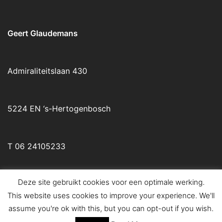
Geert Glaudemans
Admiraliteitslaan 430
5224 EN ‘s-Hertogenbosch
T 06 24105233
Deze site gebruikt cookies voor een optimale werking.
This website uses cookies to improve your experience. We'll
© 2026 Geert Glaudemans holistisch coach en
assume you're ok with this, but you can opt-out if you wish.
masseur. Trots aangedreven door
Sydney